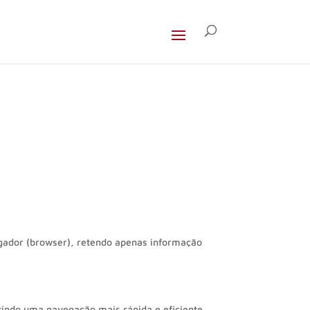
.
gador (browser), retendo apenas informação
tindo uma navegação mais rápida e eficiente,