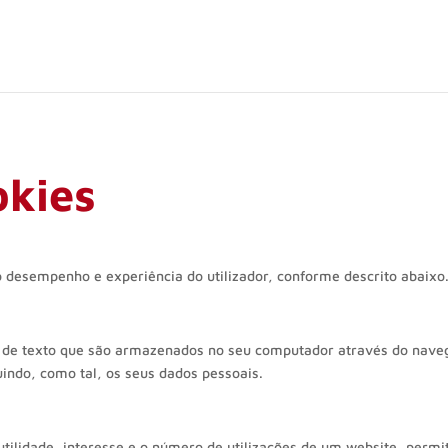
okies
o desempenho e experiência do utilizador, conforme descrito abaixo
 de texto que são armazenados no seu computador através do nave
uindo, como tal, os seus dados pessoais.
tilidade, interesse e o número de utilizações de um website, permi