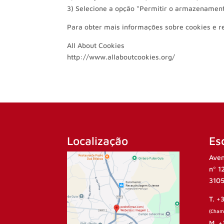
3) Selecione a opção “Permitir o armazenament
Para obter mais informações sobre cookies e res
All About Cookies
http://www.allaboutcookies.org/
Localização
Esc
Aven
nº 1
3105
T. +
(Chama
M. +