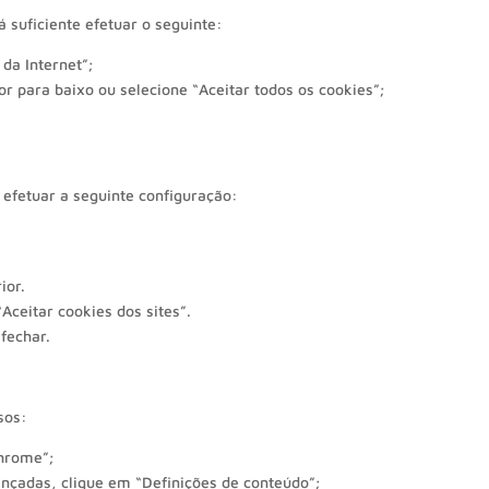
á suficiente efetuar o seguinte:
da Internet”;
r para baixo ou selecione “Aceitar todos os cookies”;
a efetuar a seguinte configuração:
ior.
Aceitar cookies dos sites”.
fechar.
sos:
Chrome”;
ançadas, clique em “Definições de conteúdo”;