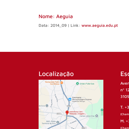
Nome: Aeguia
Data: 2014_09 | Link:
www.aeguia.edu.pt
Localização
Esc
Aven
nº 1
3105
T. +
(Chama
M. +
(Cham