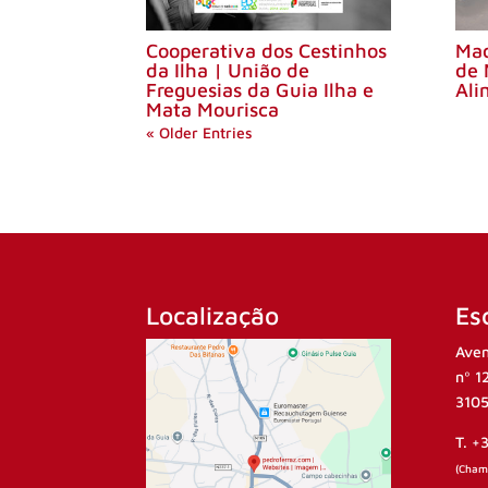
Cooperativa dos Cestinhos
Mad
da Ilha | União de
de 
Freguesias da Guia Ilha e
Ali
Mata Mourisca
« Older Entries
Localização
Esc
Aven
nº 1
3105
T. +
(Chama