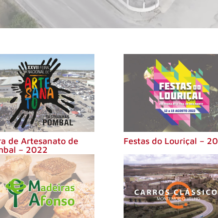
ra de Artesanato de
Festas do Louriçal – 2
bal – 2022