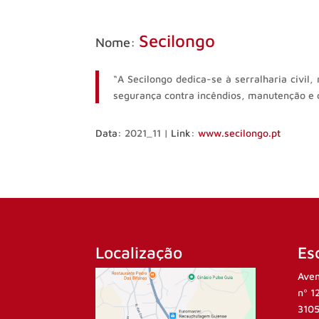
Secilongo
Nome:
“A Secilongo dedica-se à serralharia civi
segurança contra incêndios, manutenção e 
Data:
2021_11 |
Link:
www.secilongo.pt
Localização
Esc
Aven
nº 1
3105