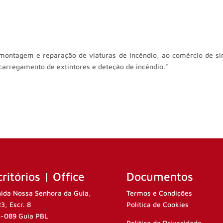
l, montagem e reparação de viaturas de Incêndio, ao comércio de s
carregamento de extintores e deteção de incêndio.”
ritórios | Office
Documentos
ida Nossa Senhora da Guia,
Termos e Condições
23, Escr. 8
Política de Cookies
-089 Guia PBL
Política de Privacidade